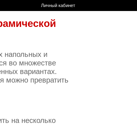
Личный кабинет
рамической
х напольных и
ся во множестве
енных вариантах.
ия можно превратить
ть на несколько