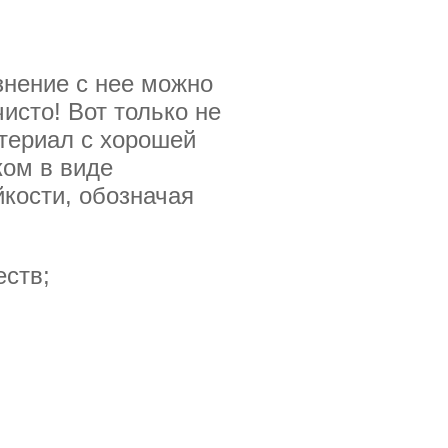
знение с нее можно
чисто! Вот только не
териал с хорошей
ком в виде
кости, обозначая
ств;