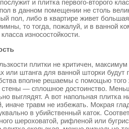
 послужит и плитка первого-второго кла
 пол в данном помещении не столь вели
ый пол, либо в квартире живет большая
иимны, то тогда, пожалуй, и в ванной к
 класса износостойкости.
ость
льзкости плитки не критичен, максиму
х или штанга для ванной шторки будут 
бства вполне решаемы с помощью того 
е стены — сплошное достоинство. Меньш
ьно выглядят. А вот напольная плитка н
, иначе травм не избежать. Мокрая гла
квально в убийственный каток. Соответ
ого шероховатой, рифленой или бугрист
 плитка скользкая, можно визуально-та