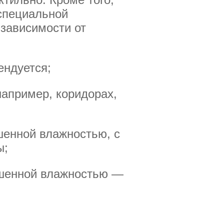
 специальной
 зависимости от
ендуется;
например, коридорах,
шенной влажностью, с
ы;
ышенной влажностью —