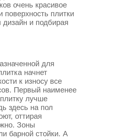
ков очень красивое
и поверхность плитки
я дизайн и подбирая
назначенной для
плитка начнет
ости к износу все
сов. Первый наименее
 плитку лучше
дь здесь на пол
оют, оттирая
ожно. Зоны
и барной стойки. А