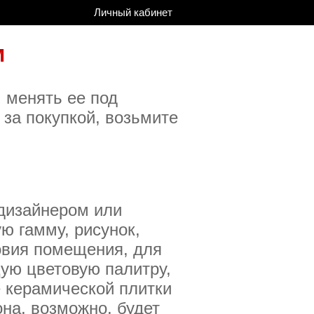
Личный кабинет
м
 менять ее под
 за покупкой, возьмите
 дизайнером или
ю гамму, рисунок,
овия помещения, для
щую цветовую палитру,
 керамической плитки
она, возможно, будет