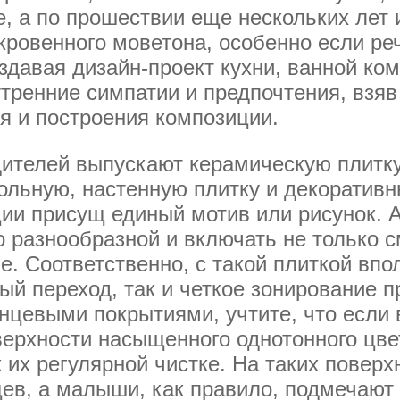
е, а по прошествии еще нескольких лет 
кровенного моветона, особенно если ре
здавая дизайн-проект кухни, ванной ко
утренние симпатии и предпочтения, взяв
я и построения композиции.
ителей выпускают керамическую плитку
ольную, настенную плитку и декоратив
ии присущ единый мотив или рисунок. А
 разнообразной и включать не только 
ые. Соответственно, с такой плиткой вп
ый переход, так и четкое зонирование 
нцевыми покрытиями, учтите, что если 
верхности насыщенного однотонного цве
 к их регулярной чистке. На таких повер
ев, а малыши, как правило, подмечают 