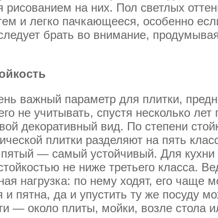
я рисованием на них. Пол светлых оттен
тем и легко пачкающееся, особенно есл
следует брать во внимание, продумыва
ойкость
ень важный параметр для плитки, пред
его не учитывать, спустя несколько лет 
свой декоративный вид. По степени стойк
ической плитки разделяют на пять клас
, пятый — самый устойчивый. Для кухни
стойкостью не ниже третьего класса. Ве
ая нагрузка: по нему ходят, его чаще м
 и пятна, да и упустить ту же посуду м
 — около плиты, мойки, возле стола ил