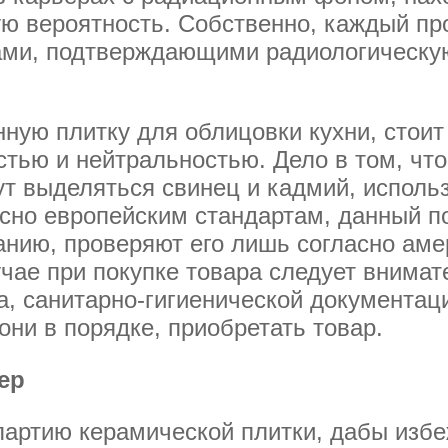
ую вероятность. Собственно, каждый пр
ами, подтверждающими радиологическую
ную плитку для облицовки кухни, стоит
тью и нейтральностью. Дело в том, чт
ут выделяться свинец и кадмий, исполь
асно европейским стандартам, данный п
ванию, проверяют его лишь согласно ам
чае при покупке товара следует внимат
а, санитарно-гигиенической документац
они в порядке, приобретать товар.
ер
артию керамической плитки, дабы избе