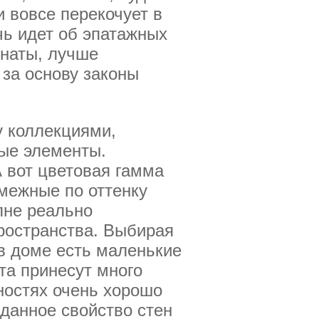
и вовсе перекочует в
чь идет об эпатажных
мнаты, лучше
 за основу законы
 коллекциями,
ные элементы.
 вот цветовая гамма
смежные по оттенку
олне реально
пространства. Выбирая
в доме есть маленькие
та принесут много
хностях очень хорошо
данное свойство стен