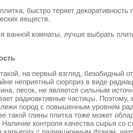
плитка, быстро теряет декоративность 
еских веществ.
для ванной комнаты, лучше выбрать плит
ость
такой, на первый взгляд, безобидный о
йне неприятный сюрприз в виде радиаци
лина, песок, не является сильным источ
ает радиоактивные частицы. Поэтому, 
алежи пород с повышенным уровнем рад
ове такой глины плитка тоже может обл
Наличие контроля качества сырья со с
 в карьерах с радиационным фоном, на