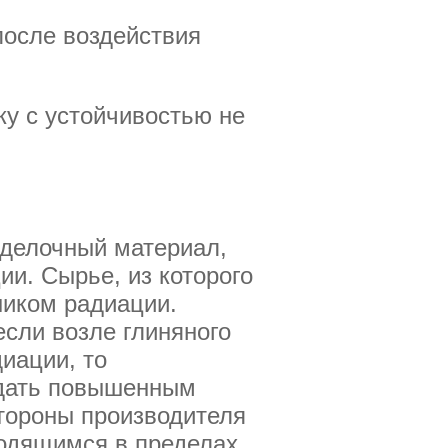
после воздействия
ку с устойчивостью не
тделочный материал,
и. Сырье, из которого
ником радиации.
если возле глиняного
иации, то
адать повышенным
тороны производителя
ходящимся в пределах