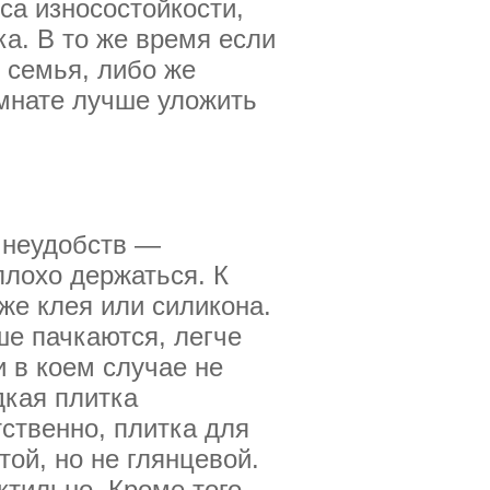
сса износостойкости,
ка. В то же время если
 семья, либо же
омнате лучше уложить
м неудобств —
плохо держаться. К
же клея или силикона.
е пачкаются, легче
и в коем случае не
дкая плитка
ственно, плитка для
ой, но не глянцевой.
ктильно. Кроме того,