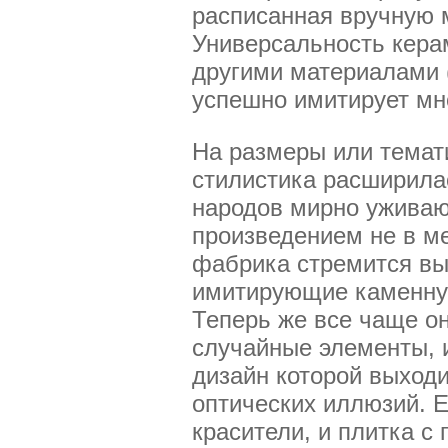
расписанная вручную 
Универсальность кера
другими материалами (
успешно имитирует мн
На размеры или темати
стилистика расширилас
народов мирно уживают
произведением не в м
фабрика стремится вы
имитирующие каменную
Теперь же все чаще о
случайные элементы, и
дизайн которой выход
оптических иллюзий. Е
красители, и плитка с