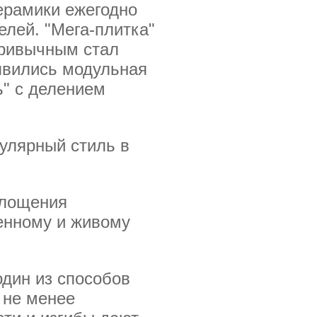
керамики ежегодно
лей. "Мега-плитка"
Привычным стал
оявились модульная
ь" с делением
улярный стиль в
.
площения
енному и живому
один из способов
 не менее