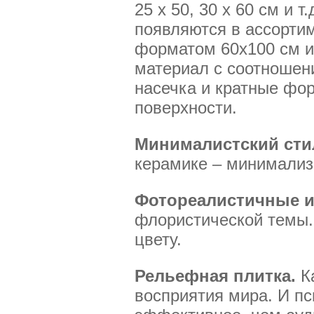
25 х 50, 30 х 60 см и
появляются в ассорти
форматом 60x100 см и
материал с соотношени
насечка и кратные фо
поверхности.
Минималистский сти
керамике – минимализм
Фотореалистичные и
флористической темы.
цвету.
Рельефная плитка.
Ка
восприятия мира. И пс