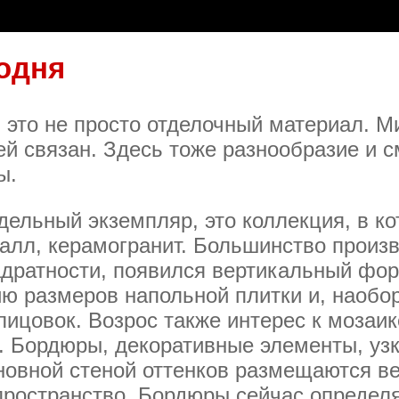
одня
 это не просто отделочный материал. М
ей связан. Здесь тоже разнообразие и 
ы.
тдельный экземпляр, это коллекция, в к
талл, керамогранит. Большинство произ
адратности, появился вертикальный фор
ию размеров напольной плитки и, наобо
ицовок. Возрос также интерес к мозаи
 Бордюры, декоративные элементы, уз
новной стеной оттенков размещаются ве
 пространство. Бордюры сейчас определ