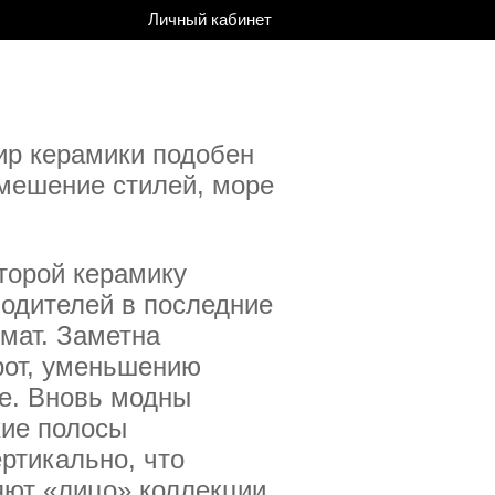
Личный кабинет
ир керамики подобен
смешение стилей, море
оторой керамику
водителей в последние
мат. Заметна
рот, уменьшению
ке. Вновь модны
кие полосы
ртикально, что
яют «лицо» коллекции.