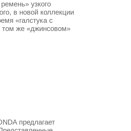
ремень» узкого
го, в новой коллекции
ремя «галстука с
а том же «джинсовом»
ONDA предлагает
 Представленные