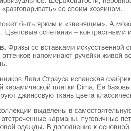
иовизуальное. Шероховатости, неровнос
 «разговаривать» со своим хозяином.
может быть ярким и «звенящим». А мож
. Цветовые сочетания – контрастными 
в.
Фризы со вставками искусственной 
х оттенков напоминают ручейки живой 
дь.
онников Леви Страуса испанская фабр
й керамической плитки Dima. Её базов
ируют джинсовую ткань цвета классическ
коллекции выделены в самостоятельну
 отстроченные карманы, пуговичные пет
овой одежды. В дополнение к основной 