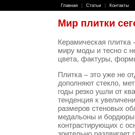
Главная
|
Статьи
|
Контакты
Мир плитки сег
Керамическая плитка -
миру моды и тесно с н
цвета, фактуры, форм
Плитка – это уже не о
дополняют стекло, ме
годы резко ушли от кв
тенденция к увеличен
размеров стеновых обл
медальоны и бордюры.
контрастирующих с ос
зрительно раздвигает