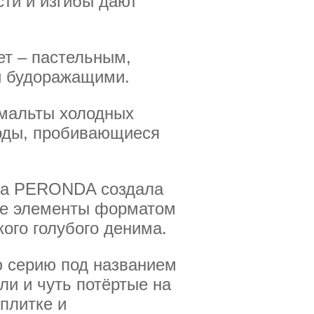
ти и изгибы дают
ет – пастельным,
и будоражащими.
смальты холодных
воды, пробивающиеся
ика PERONDA создала
ые элементы форматом
ого голубого денима.
ю серию под названием
ли и чуть потёртые на
плитке и