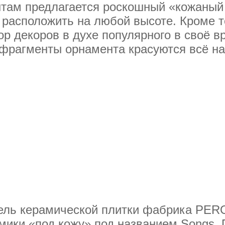
ам предлагается роскошный «кожаный 
расположить на любой высоте. Кроме то
р декоров в духе популярного в своё в
фрагменты орнамента красуются всё н
ель керамической плитки фабрика PER
мики «под кожу» под названием Songs.