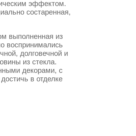
фическим эффектом.
циально состаренная,
ом выполненная из
ьно воспринимались
чной, долговечной и
овины из стекла.
нными декорами, с
 достичь в отделке