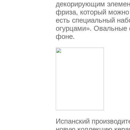
декорирующим элемент
фриза, который можно 
есть специальный набо
огурцами». Овальные 
фоне.
Испанский производит
новую коллекцию кера