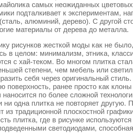
майолика самых неожиданных цветовых
мики подталкивает к экспериментам, н
сталь, алюминий, дерево). С другой ст
огие материалы от дерева до металла.
ку рисунков жесткой моды как не было, 
ь в целом: минимализм, этника, класси
ся с хай-теком. Во многом плитка стал
еньшей степени, чем мебель или светил
разить себя через оригинальный стиль.
 поверхность, ранее просто как клоны 
н наносится по более сложной технолог
 ни одна плитка не повторяет другую. 
ит из традиционной плоскостной графи
сть плитка, где в рисунке используют
 подведенными светодиодами, способная