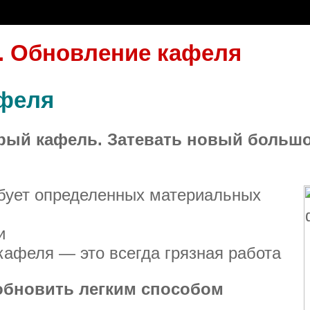
. Обновление кафеля
феля
арый кафель. Затевать новый большо
ебует определенных материальных
и
кафеля — это всегда грязная работа
обновить легким способом