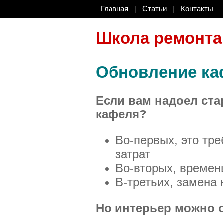
Главная
|
Статьи
|
Контакты
Школа ремонта
Обновление ка
Если вам надоел ст
кафеля?
Во-первых, это тр
затрат
Во-вторых, времен
В-третьих, замена 
Но интерьер можно 