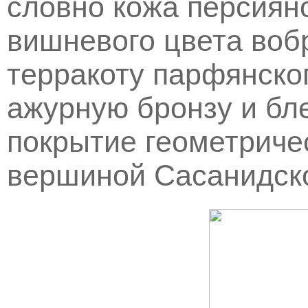
словно кожа персиян
вишневого цвета воб
терракоту парфянско
ажурную бронзу и б
покрытие геометриче
вершиной Сасанидско