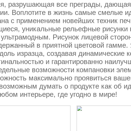
ия, разрушающая все преграды, дающа
ии. Воплотите в жизнь самые смелые и
на с применением новейших техник печа
щиеся, уникальные рельефные рисунки н
 ультрамодным. Рисунок лицевой сторон
ержанный в приятной цветовой гамме. 
доль изразца, создавая динамические 
игинальностью и гарантированно наилу
едельные возможности компановки эле
ожность максимально проявиться вашей
возможным думать о продукте как об и
бом интерьере, где угодно в мире!