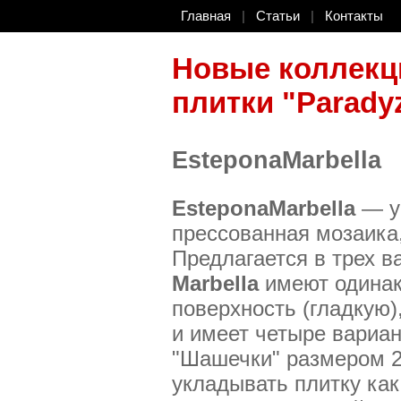
Главная
|
Статьи
|
Контакты
Новые коллекц
плитки "Parady
EsteponaMarbella
EsteponaMarbella
— ун
прессованная мозаика,
Предлагается в трех в
Marbella
имеют одинак
поверхность (гладкую)
и имеет четыре вариан
"Шашечки" размером 2
укладывать плитку как