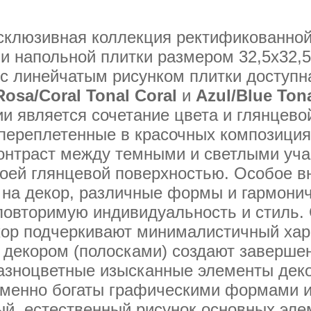
ксклюзивная коллекция ректификованно
 и напольной плитки размером 32,5x32,
 с линейчатым рисунком плитки доступ
Rosa/Coral Tonal Coral
и
Azul/Blue Ton
и является сочетание цвета и глянцево
 переплетенные в красочных композиция
контраст между темными и светлыми уч
оей глянцевой поверхностью. Особое в
на декор, различные формы и гармонич
повторимую индивидуальность и стиль.
кор подчеркивают минималистичный хар
с декором (полосками) создают заверш
Разноцветные изысканные элементы деко
еменно богаты графическими формами 
й, естественный рисунок основных эле