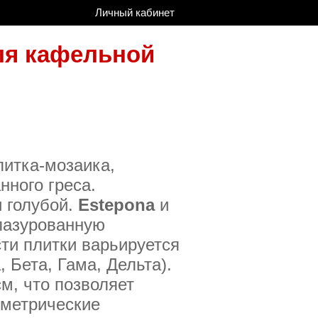
Личный кабинет
ля кафельной
итка-мозаика,
нного греса.
и голубой.
Estepona
и
лазурованную
ти плитки варьируется
 Бета, Гама, Дельта).
м, что позволяет
ометрические