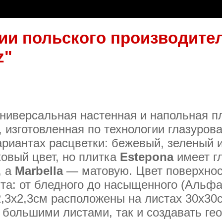
ии польского производите
z"
иверсальная настенная и напольная пл
 изготовленная по технологии глазурова
ариантах расцветки: бежевый, зеленый 
овый цвет, но плитка
Estepona
имеет г
, а
Marbella
— матовую. Цвет поверхнос
та: от бледного до насыщенного (Альфа,
,3x2,3см расположены на листах 30x30с
 большими листами, так и создавать ге