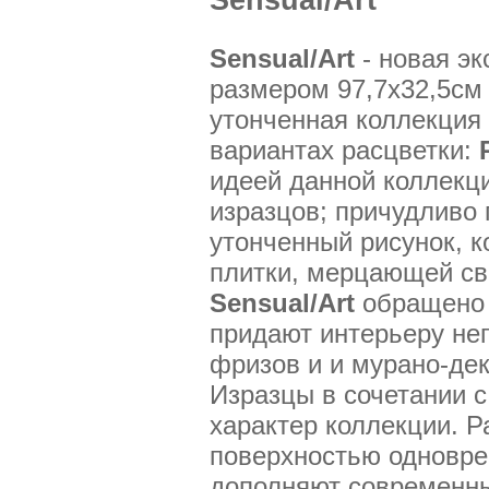
Sensual/Art
Sensual/Art
- новая э
размером 97,7x32,5см
утонченная коллекция
вариантах расцветки:
идеей данной коллекци
изразцов; причудливо
утонченный рисунок, 
плитки, мерцающей св
Sensual/Art
обращено 
придают интерьеру не
фризов и и мурано-де
Изразцы в сочетании 
характер коллекции. 
поверхностью одновр
дополняют современны