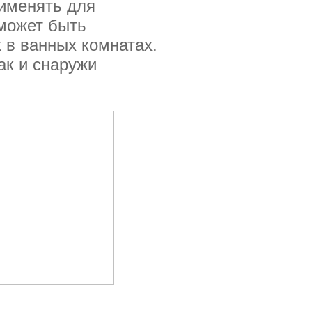
рименять для
 может быть
 в ванных комнатах.
ак и снаружи