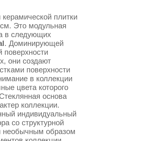
й керамической плитки
5см. Это модульная
на в следующих
al
. Доминирующей
й поверхности
х, они создают
астками поверхности
нимание в коллекции
ные цвета которого
 Стеклянная основа
актер коллекции.
енный индивидуальный
ра со структурной
и необычным образом
ментов коллекции.