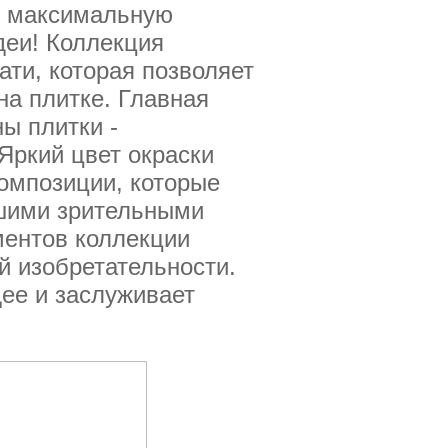
я максимальную
деи! Коллекция
ти, которая позволяет
а плитке. Главная
ы плитки -
Яркий цвет окраски
композиции, которые
чшими зрительными
ментов коллекции
 изобретательности.
дее и заслуживает